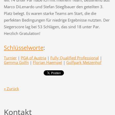
Mit 14 unter Par habe ich mit meinem Team, bestehend aus
Marco DiLenardo und Stefan Stieglbauer den geteilten 3.
Platz belegt. Es waren starke Teams am Start, die die
perfekten Bedingungen für niedrige Ergebnisse nutzten. Der
Siegerscore lag bei 53 Schlägen, das sind 18 unter Par.
Herzlich Gratulation!
Schlüsselworte
:
Turnier
|
PGA of Austria
|
Fully Qualified Professional
|
Gemma Golfn
|
Florian Haempel
|
Golfpark Metzenhof
« Zurück
Kontakt